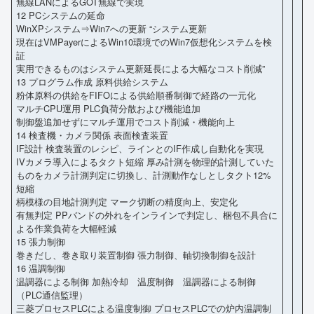
無線LANによるGOT無線で実現
12 PCシステムの延命
WinXPシステム⇒Win7への更新 “システム更新
現在はVMPayerによるWin10環境でのWin7仮想化システムを検
証
実用できるものはシステム更新延長による大幅なコスト削減”
13 プログラム作成 原料供給システム
粉体原料の供給をFIFOによる供給順番制御で経路の一元化
マルチCPU運用 PLC負荷分散および機能追加
制御盤追加せずにマルチ運用でコスト削減・機能向上
14 検査機・カメラ関係 表面検査装置
IF設計 検査装置のレシピ、ラインとのIF作成し自動化を実現
IVカメラ導入によるタクト短縮 厚み計測を物理的計測していた
ものをカメラ計測判定に切換し、計測動作なしとしタクト12%
短縮
柄模様の目地計測判定 マーク切断の精度向上、安定化
有無判定 PPバンドの外れをインラインで判定し、梱包不具合に
よる作業負荷を大幅軽減
15 張力制御
巻きだし、巻き取り装置制御 張力制御、軸切換制御を設計
16 温調制御
温調器による制御 加熱冷却 温度制御 温調器による制御
（PLC通信監理）
三菱プロセスPLCによる温度制御 プロセスPLCでの炉内温調制