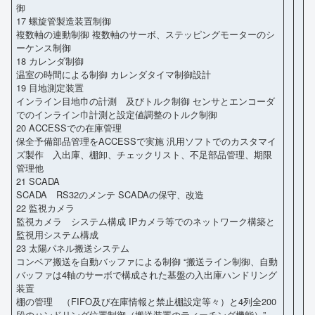
御
17 螺旋管製造装置制御
複数軸の連動制御 複数軸のサーボ、ステッピングモーターのシ
ーケンス制御
18 カレンダ制御
温室の時間による制御 カレンダタイマ制御設計
19 目地測定装置
インライン目地巾の計測 及びトルク制御 センサとエンコーダ
でのインライン巾計測と設定値調整のトルク制御
20 ACCESSでの在庫管理
保全予備部品管理をACCESSで実施 汎用ソフトでのカスタマイ
ズ製作 入出庫、棚卸、チェックリスト、不足部品管理、期限
管理他
21 SCADA
SCADA RS32のメンテ SCADAの保守、改造
22 監視カメラ
監視カメラ システム構成 IPカメラ等でのネットワーク構築と
監視用システム構成
23 太陽パネル搬送システム
コンベア搬送を自動バッファによる制御 “搬送ライン制御、自動
バッファは4軸のサーボで構成された基盤の入出庫ハンドリング
装置
棚の管理 （FIFO及び在庫情報と禁止棚設定等々）と4列全200
段のハンドリング位置制御（搬送装置のティーチング機能）”