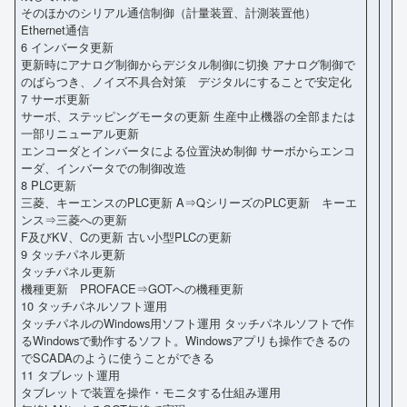
そのほかのシリアル通信制御（計量装置、計測装置他）
Ethernet通信
6 インバータ更新
更新時にアナログ制御からデジタル制御に切換 アナログ制御で
のばらつき、ノイズ不具合対策 デジタルにすることで安定化
7 サーボ更新
サーボ、ステッピングモータの更新 生産中止機器の全部または
一部リニューアル更新
エンコーダとインバータによる位置決め制御 サーボからエンコ
ーダ、インバータでの制御改造
8 PLC更新
三菱、キーエンスのPLC更新 A⇒QシリーズのPLC更新 キーエ
ンス⇒三菱への更新
F及びKV、Cの更新 古い小型PLCの更新
9 タッチパネル更新
タッチパネル更新
機種更新 PROFACE⇒GOTへの機種更新
10 タッチパネルソフト運用
タッチパネルのWindows用ソフト運用 タッチパネルソフトで作
るWindowsで動作するソフト。Windowsアプリも操作できるの
でSCADAのように使うことができる
11 タブレット運用
タブレットで装置を操作・モニタする仕組み運用