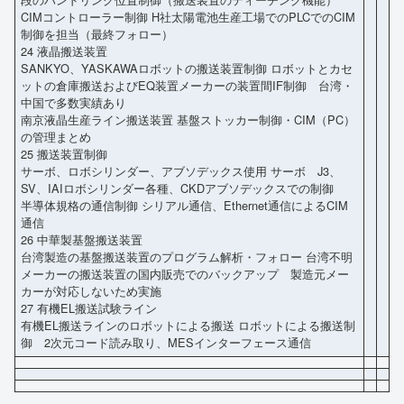
CIMコントローラー制御 H社太陽電池生産工場でのPLCでのCIM
制御を担当（最終フォロー）
24 液晶搬送装置
SANKYO、YASKAWAロボットの搬送装置制御 ロボットとカセ
ットの倉庫搬送およびEQ装置メーカーの装置間IF制御 台湾・
中国で多数実績あり
南京液晶生産ライン搬送装置 基盤ストッカー制御・CIM（PC）
の管理まとめ
25 搬送装置制御
サーボ、ロボシリンダー、アブソデックス使用 サーボ J3、
SV、IAIロボシリンダー各種、CKDアブソデックスでの制御
半導体規格の通信制御 シリアル通信、Ethernet通信によるCIM
通信
26 中華製基盤搬送装置
台湾製造の基盤搬送装置のプログラム解析・フォロー 台湾不明
メーカーの搬送装置の国内販売でのバックアップ 製造元メー
カーが対応しないため実施
27 有機EL搬送試験ライン
有機EL搬送ラインのロボットによる搬送 ロボットによる搬送制
御 2次元コード読み取り、MESインターフェース通信