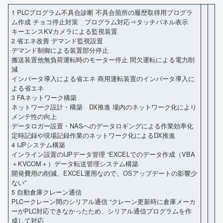
1 PLCプログラム不具合診断 不具合箇所の履歴取得用プログラ
ム作成 チョコ停止対策 プログラム対応⇒タッチパネル表示
キーエンスKVカメラによる監視装置
2 省エネ改善 デマンド監視設置
デマンド制御による装置部分停止
搬送装置他無負荷運転時のモーター停止 間欠運転による電力削
減
インバータ導入による省エネ 商用運転装置のインバータ導入に
よる省エネ
3 FAネットワーク構築
ネットワーク設計・構築 DX推進 場内のネットワーク化により
メンテ性の向上
データロガー設置・NASへのデータロギングによる作業効率化
定時記録や現場記録作業のネットワーク化によるDX推進
4 IJPシステム構築
インライン設置のIJPデータ管理 “EXCELでのデータ作成（VBA
＋KVCOM＋）データ転送管理システム構築
開発費用の削減、EXCEL運用なので、OSアップデートの影響少
ない”
5 自動倉庫クレーン通信
PLCークレーン間のシリアル通信 “クレーン更新時に倉庫メーカ
ーがPLC対応できなかったため、シリアル通信プログラムを作
成して対応