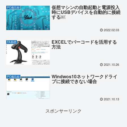
仮想マシンの自動起動と電源投入
PC備忘録
時にUSBデバイスを自動的に接続
する￼
2022.02.03
EXCELでバーコードを活用する
FA基礎
方法
2021.10.26
Windwos10ネットワークドライ
PC備忘録
ブに接続できない場合
2021.10.13
スポンサーリンク