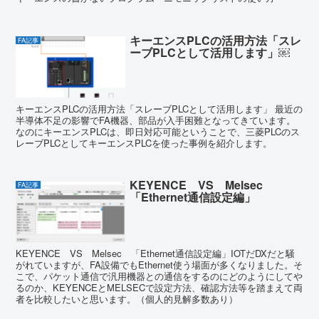
キーエンスPLCの活用方法「スレ
FA記事
ーブPLCとして活用します」￼
キーエンスPLCの活用方法「スレーブPLCとして活用します」 最近の
半導体不足の影響でFA機器、部品が入手困難となってきています。
なのにキーエンスPLCは、即日対応可能ということで、三菱PLCのス
レーブPLCとしてキーエンスPLCを使った事例を紹介します。
KEYENCE VS Melsec
FA記事
「Ethernet通信設定編」
KEYENCE VS Melsec 「Ethernet通信設定編」IOTだDXだと騒
がれていますが、FA設備でもEthernet使う場面が多くなりました。そ
こで、パケット通信で汎用機器との通信をするのにどのようにしてや
るのか、KEYENCEとMELSECで設定方法、確認方法等を踏まえて両
者を比較したいと思います。（個人的見解多数あり）