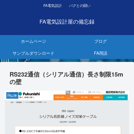
FA電気設計 バグとの闘い
FA電気設計屋の備忘録
ホームページ
ブログ
サンプルダウンロード
FA用語
RS232通信（シリアル通信）長さ制限15m
の壁
FA記事