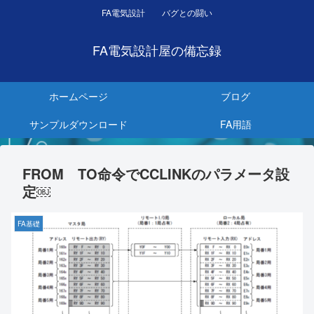
FA電気設計 バグとの闘い
FA電気設計屋の備忘録
ホームページ
ブログ
サンプルダウンロード
FA用語
FROM TO命令でCCLINKのパラメータ設
定￼
FA基礎