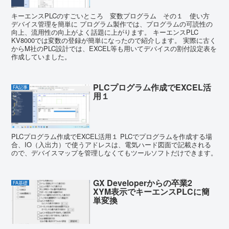
キーエンスPLCのすごいところ 変数プログラム その１ 使い方
デバイス管理を簡単に プログラム製作では、プログラムの可読性の
向上、流用性の向上がよく話題に上がります。 キーエンスPLC
KV8000では変数の登録が簡単になったので紹介します。 実際に古く
からM社のPLC設計では、EXCEL等も用いてデバイスの割付設定表を
作成していました。
PLCプログラム作成でEXCEL活
FA記事
用１
PLCプログラム作成でEXCEL活用１ PLCでプログラムを作成する場
合、IO（入出力）で使うアドレスは、電気ハード図面で記載される
ので、デバイスマップを管理しなくてもツールソフトだけできます。
GX Developerからの卒業2
FA基礎
XYM表示でキーエンスPLCに簡
単変換