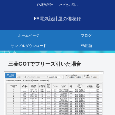
FA電気設計 バグとの闘い
FA電気設計屋の備忘録
ホームページ
ブログ
サンプルダウンロード
FA用語
三菱GOTでフリーズ引いた場合
FA記事