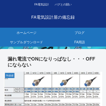
FA電気設計 バグとの闘い
FA電気設計屋の備忘録
ホームページ
ブログ
サンプルダウンロード
FA用語
漏れ電流でONになりっぱなし・・・OFF
にならない
FA基礎