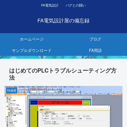
FA電気設計 バグとの闘い
FA電気設計屋の備忘録
ホームページ
ブログ
サンプルダウンロード
FA用語
はじめてのPLCトラブルシューティング方
法
FA基礎