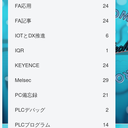
FA応用
24
FA記事
24
IOTとDX推進
6
IQR
1
KEYENCE
24
Melsec
29
PC備忘録
21
PLCデバッグ
2
PLCプログラム
14