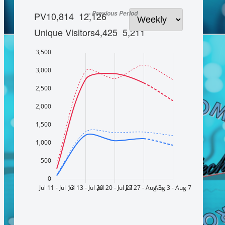
-- Previous Period
PV
10,814
12,126
Unique Visitors
4,425
5,211