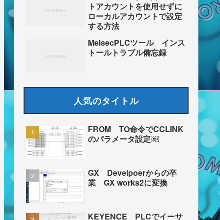
トアカウントを使用せずに
ローカルアカウントで設定
する方法
MelsecPLCツール インス
トールトラブル備忘録
人気のタイトル
FROM TO命令でCCLINK
のパラメータ設定￼
GX Develpoerからの卒
業 GX works2に変換
KEYENCE PLCでイーサ