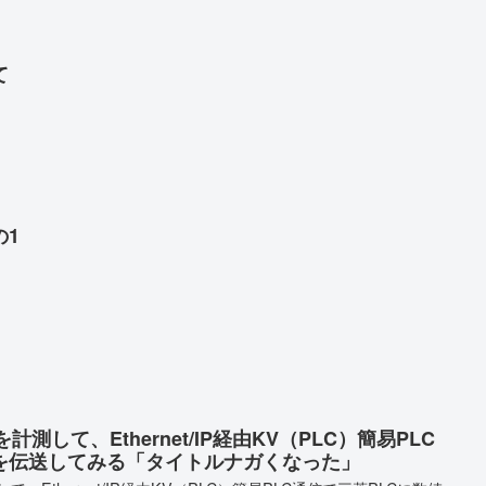
て
の1
計測して、Ethernet/IP経由KV（PLC）簡易PLC
値を伝送してみる「タイトルナガくなった」