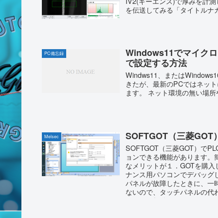
IV2(キーエンス)で厚みを計測し
を伝送してみる「タイトルナ
Windows11でマ
PC備忘録
で設定する方法
Windws11、またはWin
きたが、最新のPCではネッ
ます。 ネット環境の無い場所や
SOFTGOT（三菱GO
Melsec
SOFTGOT（三菱GOT）で
ョンできる機能があります。
なメリットが１．GOTを購
ナンス用パソコンでデバッグ
パネルが故障したときに、一
ないので、タッチパネルの代
ァイルも起動できる