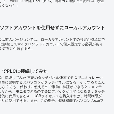
て、Ethernet/IP経由KV（PLC）簡易PLC通信で三菱PLCに数値
ガくなった」
イクロソフトアカウントを使用せずにローカルアカウント
dows10以前のバージョンでは、ローカルアカウントでの設定が簡単にで
トに接続してマイクロソフトアカウントで個人設定する必要があり
装置に付属するP...
T）でPLCに接続してみた
PLCに接続してみた 三菱のタッチパネルGOTでＰＣでエミュレーシ
簡単に説明するとパソコンがタッチパネルになる！そうするとこん
入しなくても、代わりに使えるので事前に検証ができる２．メンテ
しながら、モニタできるので楽にデバッグが可能になる３．タッチ
時的に代用できる４．USBライセンスを購入すれば、時間制限が
わりに使用できる。また、この場合、特殊機能でパソコンのexeフ